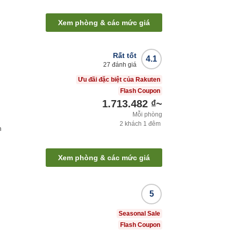
Xem phòng & các mức giá
Rất tốt
4.1
27
đánh giá
Ưu đãi đặc biệt của Rakuten
Flash Coupon
1.713.482 ₫
~
Mỗi phòng
2
khách
1
đêm
h
Xem phòng & các mức giá
5
Seasonal Sale
Flash Coupon