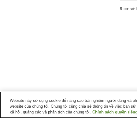
9
cơ sở l
Website này sử dụng cookie để nâng cao trải nghiệm người dùng và phân
website của chúng tôi. Chúng tôi cũng chia sẻ thông tin về việc bạn sử
xã hội, quảng cáo và phân tích của chúng tôi.
Chính sách quyền riêng
Ga xe lửa tại
Thành phố Ako
Ga Banshu-Ako
Ga Bizen-Fukukawa