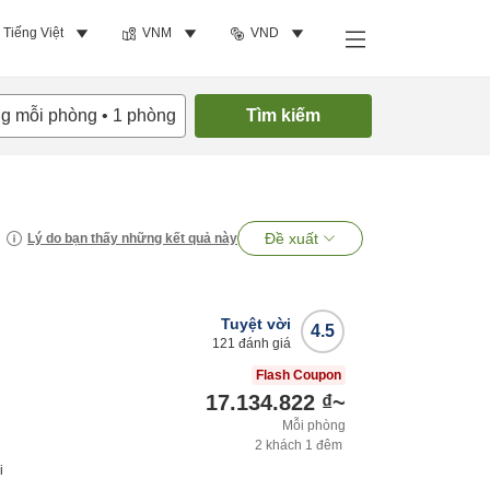
Tiếng Việt
VNM
VND
ng mỗi phòng
•
1
phòng
Tìm kiếm
Đề xuất
Lý do bạn thấy những kết quả này
Tuyệt vời
4.5
121
đánh giá
Flash Coupon
17.134.822 ₫
~
Mỗi phòng
2
khách
1
đêm
i