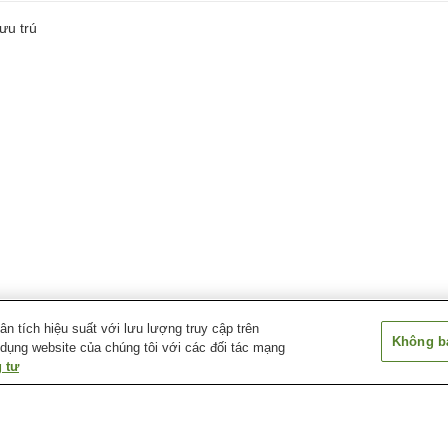
ưu trú
 tích hiệu suất với lưu lượng truy cập trên
Không bá
 dụng website của chúng tôi với các đối tác mạng
 tư
Ga Sakoshi
Ga Tenwa
Ga Une