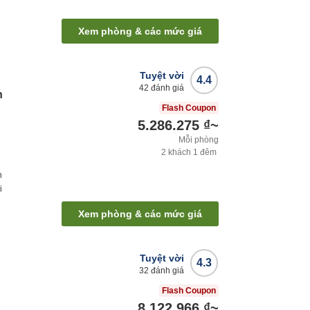
Xem phòng & các mức giá
Tuyệt vời
4.4
42
đánh giá
n
Flash Coupon
5.286.275 ₫
~
Mỗi phòng
2
khách
1
đêm
h
i
Xem phòng & các mức giá
Tuyệt vời
4.3
32
đánh giá
Flash Coupon
8.122.966 ₫
~