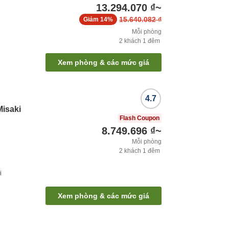
13.294.070 ₫
~
15.640.082 ₫
Giảm
14%
Mỗi phòng
2
khách
1
đêm
Xem phòng & các mức giá
4.7
Misaki
Flash Coupon
8.749.696 ₫
~
Mỗi phòng
2
khách
1
đêm
i
Xem phòng & các mức giá