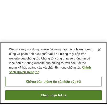
Website này sử dụng cookie để nâng cao trải nghiệm người
dùng và phân tích hiệu suất với lưu lượng truy cập trên
website của chúng tôi. Chúng tôi cũng chia sẻ thông tin về
việc bạn sử dụng website của chúng tôi với các đối tác
mạng xã hội, quảng cáo và phân tích của chúng tôi.
Chính
sách quyền riêng tư
Không bán thông tin cá nhân của tôi
Chấp nhận tất cả
Quay lại trang trước