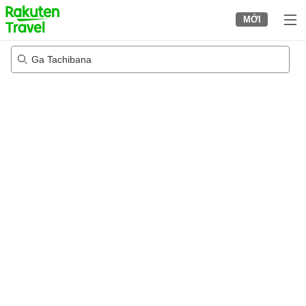
to
MỚI
top
page
Ga Tachibana
22/08/2026
-
23/08/2026
2
khách trong mỗi phòng
•
1
phòng