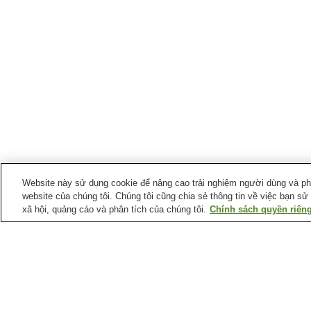
Website này sử dụng cookie để nâng cao trải nghiệm người dùng và phân
website của chúng tôi. Chúng tôi cũng chia sẻ thông tin về việc bạn sử
xã hội, quảng cáo và phân tích của chúng tôi.
Chính sách quyền riêng
Ga xe lửa tại
Thành phố Amagasaki
Ga Amagasaki
Ga Amagasaki (Tuyến
Hanshintation)
Ga Kuise
Ga Mukonoso