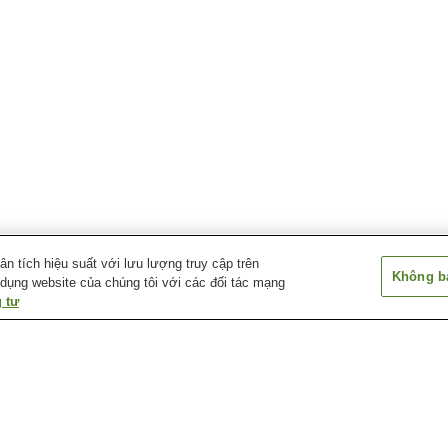
 tích hiệu suất với lưu lượng truy cập trên
Không bá
 dụng website của chúng tôi với các đối tác mạng
 tư
Ga Amagasaki
Ga Daimotsu
Ga Deyashiki
Centerpool-mae
Ga Sonoda
Ga Tachibana
Ga Tsukaguchi