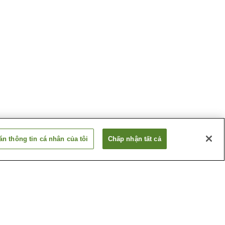
n thông tin cá nhân của tôi
Chấp nhận tất cả
Ga Inadera
Ga Tsukaguchi (Tuyến JR
Takarazuka)