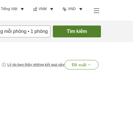
Tiếng Việt
VNM
VND
ng mỗi phòng
•
1
phòng
Tìm kiếm
Đề xuất
Lý do bạn thấy những kết quả này