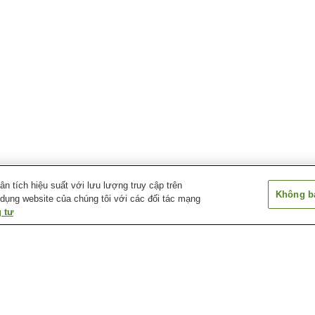
 tích hiệu suất với lưu lượng truy cập trên
Không bá
 dụng website của chúng tôi với các đối tác mạng
 tư
Ga Amagasaki
Ga Daimotsu
Ga Deyashiki
Centerpool-mae
Ga Sonoda
Ga Tachibana
Ga Tsukaguchi