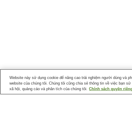
Website này sử dụng cookie để nâng cao trải nghiệm người dùng và phân
website của chúng tôi. Chúng tôi cũng chia sẻ thông tin về việc bạn sử
xã hội, quảng cáo và phân tích của chúng tôi.
Chính sách quyền riêng
Ga xe lửa tại
Thành phố Amagasaki
Ga Amagasaki
Ga Amagasaki (Tuyến
Hanshintation)
Ga Kuise
Ga Mukonoso