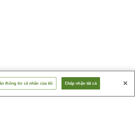
n thông tin cá nhân của tôi
Chấp nhận tất cả
Ga Inadera
Ga Tsukaguchi (Tuyến JR
Takarazuka)