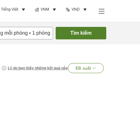
Tiếng Việt
VNM
VND
ng mỗi phòng
•
1
phòng
Tìm kiếm
Đề xuất
Lý do bạn thấy những kết quả này