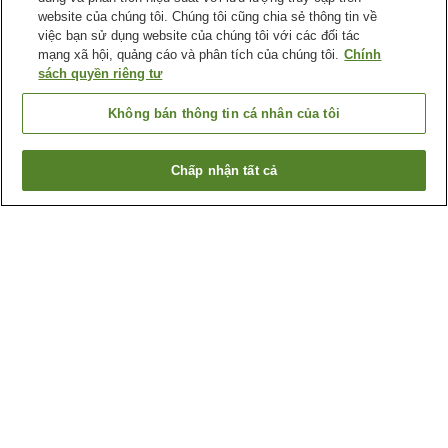
website của chúng tôi. Chúng tôi cũng chia sẻ thông tin về
việc bạn sử dụng website của chúng tôi với các đối tác
mạng xã hội, quảng cáo và phân tích của chúng tôi.
Chính
sách quyền riêng tư
Không bán thông tin cá nhân của tôi
Chấp nhận tất cả
Quay lại trang trước
1 cơ sở lưu trú
Lý do bạn thấy những kết quả này