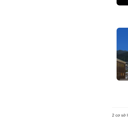
2
cơ sở l