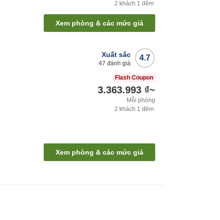
2
khách
1
đêm
Xem phòng & các mức giá
Xuất sắc
4.7
47
đánh giá
Flash Coupon
3.363.993 ₫
~
Mỗi phòng
2
khách
1
đêm
Xem phòng & các mức giá