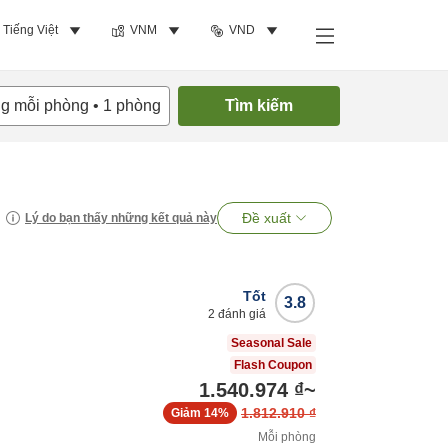
Tiếng Việt
VNM
VND
ng mỗi phòng
•
1
phòng
Tìm kiếm
Đề xuất
Lý do bạn thấy những kết quả này
Tốt
3.8
2
đánh giá
Seasonal Sale
Flash Coupon
1.540.974 ₫
~
1.812.910 ₫
Giảm
14%
Mỗi phòng