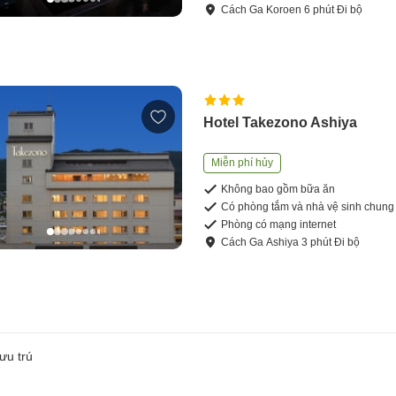
Cách
Ga Koroen
6
phút
Đi bộ
Hotel Takezono Ashiya
Miễn phí hủy
Không bao gồm bữa ăn
Có phòng tắm và nhà vệ sinh chung
Phòng có mạng internet
Cách
Ga Ashiya
3
phút
Đi bộ
ưu trú