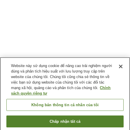
Website này sử dụng cookie để nâng cao trải nghiệm người
dùng và phân tích hiệu suất với lưu lượng truy cập trên
website của chúng tôi. Chúng tôi cũng chia sẻ thông tin về
việc bạn sử dụng website của chúng tôi với các đối tác
mạng xã hội, quảng cáo và phân tích của chúng tôi.
Chính
sách quyền riêng tư
Không bán thông tin cá nhân của tôi
Chấp nhận tất cả
Quay lại trang trước