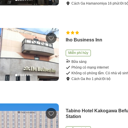
Cách
Ga Hamanomiya
16
phút
Đi b
Iho Business Inn
Miễn phí hủy
Bữa sáng
Phòng có mạng internet
Không có phòng tắm. Có nhà vệ sin
Cách
Ga Iho
1
phút
Đi bộ
Tabino Hotel Kakogawa Bef
Station