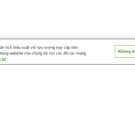
 tích hiệu suất với lưu lượng truy cập trên
Không bá
 dụng website của chúng tôi với các đối tác mạng
 tư
Ga Higashi-Kakogawa
Ga Hioka
Ga Kakogawa