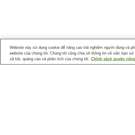
Website này sử dụng cookie để nâng cao trải nghiệm người dùng và phân
website của chúng tôi. Chúng tôi cũng chia sẻ thông tin về việc bạn sử
xã hội, quảng cáo và phân tích của chúng tôi.
Chính sách quyền riêng
Ga xe lửa tại
Thành phố Kakogawa
Ga Befu
Ga Hamanomiya
Ga Onoenomatsu
Ga Yakujin
Điểm ưa thích tại
Thành phố Kakogawa
Chùa Kakurin-ji (Hyogo)