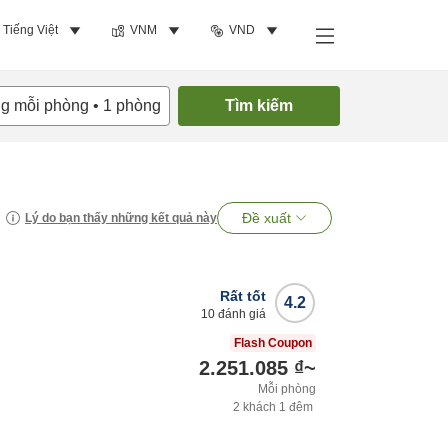
Tiếng Việt
VNM
VND
ng mỗi phòng
•
1
phòng
Tìm kiếm
Đề xuất
Lý do bạn thấy những kết quả này
Rất tốt
4.2
10
đánh giá
Flash Coupon
2.251.085 ₫
~
Mỗi phòng
2
khách
1
đêm