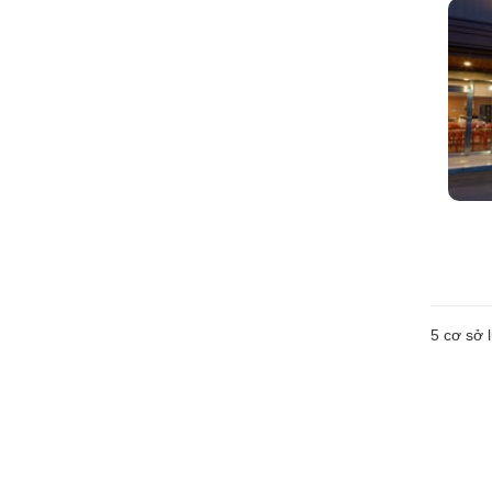
5
cơ sở l