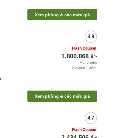
ộ
Xem phòng & các mức giá
3.9
Flash Coupon
1.800.868 ₫
~
Mỗi phòng
2
khách
1
đêm
h
Xem phòng & các mức giá
4.7
u
Flash Coupon
2.434.506 ₫
~