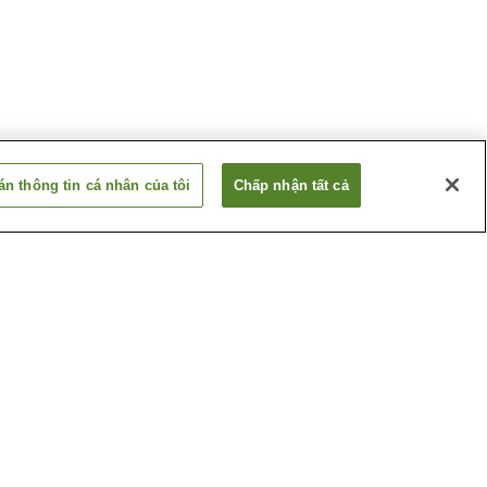
n thông tin cá nhân của tôi
Chấp nhận tất cả
Ga Kanno