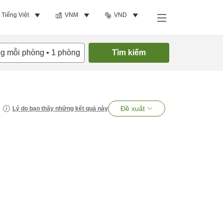
Tiếng Việt
VNM
VND
ng mỗi phòng
•
1
phòng
Tìm kiếm
Đề xuất
Lý do bạn thấy những kết quả này