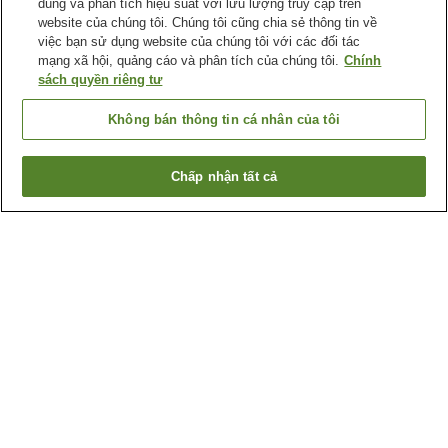
dùng và phân tích hiệu suất với lưu lượng truy cập trên
website của chúng tôi. Chúng tôi cũng chia sẻ thông tin về
việc bạn sử dụng website của chúng tôi với các đối tác
mạng xã hội, quảng cáo và phân tích của chúng tôi.
Chính
sách quyền riêng tư
Không bán thông tin cá nhân của tôi
Chấp nhận tất cả
Quay lại trang trước
50
cơ sở lưu trú
Lý do bạn thấy những kết quả này