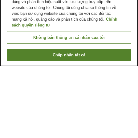
dùng và phân tích hiệu suất với lưu lượng truy cập trên
website của chúng tôi. Chúng tôi cũng chia sẻ thông tin về
việc bạn sử dụng website của chúng tôi với các đối tác
mạng xã hội, quảng cáo và phân tích của chúng tôi.
Chính
sách quyền riêng tư
Không bán thông tin cá nhân của tôi
Chấp nhận tất cả
Quay lại trang trước
58
cơ sở lưu trú
Lý do bạn thấy những kết quả này