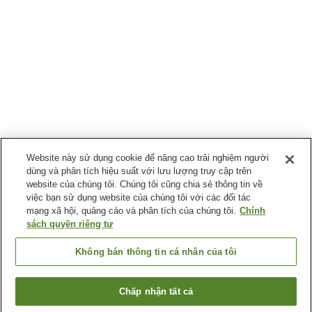
Website này sử dụng cookie để nâng cao trải nghiệm người
dùng và phân tích hiệu suất với lưu lượng truy cập trên
website của chúng tôi. Chúng tôi cũng chia sẻ thông tin về
việc bạn sử dụng website của chúng tôi với các đối tác
mạng xã hội, quảng cáo và phân tích của chúng tôi.
Chính
sách quyền riêng tư
Không bán thông tin cá nhân của tôi
Chấp nhận tất cả
Quay lại trang trước