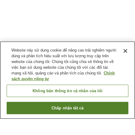
Website này sử dụng cookie để nâng cao trải nghiệm người
dùng và phân tích hiệu suất với lưu lượng truy cập trên
website của chúng tôi. Chúng tôi cũng chia sẻ thông tin về
việc bạn sử dụng website của chúng tôi với các đối tác
mạng xã hội, quảng cáo và phân tích của chúng tôi.
Chính
sách quyền riêng tư
Không bán thông tin cá nhân của tôi
Chấp nhận tất cả
Quay lại trang trước