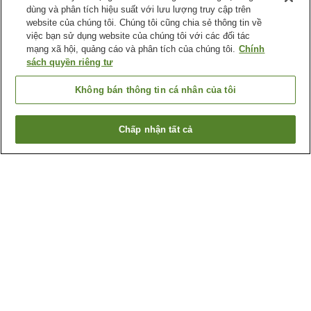
dùng và phân tích hiệu suất với lưu lượng truy cập trên
website của chúng tôi. Chúng tôi cũng chia sẻ thông tin về
việc bạn sử dụng website của chúng tôi với các đối tác
mạng xã hội, quảng cáo và phân tích của chúng tôi.
Chính
sách quyền riêng tư
Không bán thông tin cá nhân của tôi
Chấp nhận tất cả
Quay lại trang trước
1 cơ sở lưu trú
Lý do bạn thấy những kết quả này