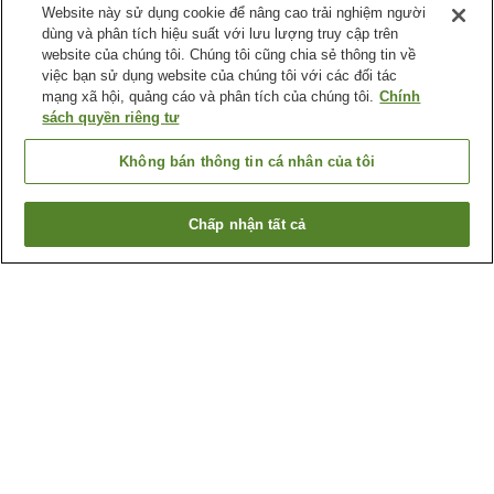
Website này sử dụng cookie để nâng cao trải nghiệm người
dùng và phân tích hiệu suất với lưu lượng truy cập trên
website của chúng tôi. Chúng tôi cũng chia sẻ thông tin về
việc bạn sử dụng website của chúng tôi với các đối tác
mạng xã hội, quảng cáo và phân tích của chúng tôi.
Chính
sách quyền riêng tư
Không bán thông tin cá nhân của tôi
Chấp nhận tất cả
Quay lại trang trước