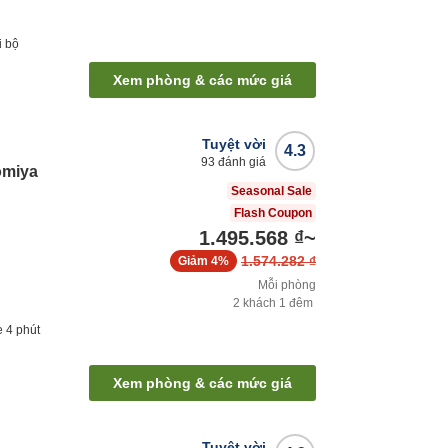
i bộ
Xem phòng & các mức giá
Tuyệt vời
4.3
93
đánh giá
omiya
Seasonal Sale
Flash Coupon
1.495.568 ₫
~
1.574.282 ₫
Giảm
4%
Mỗi phòng
2
khách
1
đêm
e
4
phút
Xem phòng & các mức giá
Tuyệt vời