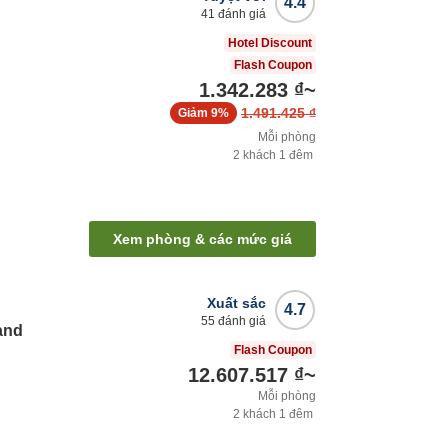
4.4
41
đánh giá
Hotel Discount
Flash Coupon
1.342.283 ₫
~
1.491.425 ₫
Giảm
9%
Mỗi phòng
2
khách
1
đêm
Xem phòng & các mức giá
Xuất sắc
4.7
55
đánh giá
and
Flash Coupon
12.607.517 ₫
~
Mỗi phòng
2
khách
1
đêm