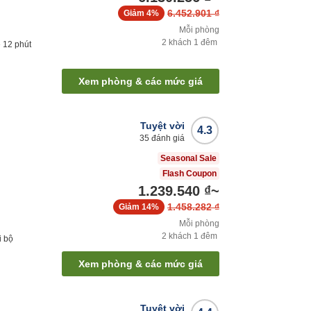
6.452.901 ₫
Giảm
4%
Mỗi phòng
2
khách
1
đêm
e
12
phút
Xem phòng & các mức giá
Tuyệt vời
4.3
35
đánh giá
Seasonal Sale
Flash Coupon
1.239.540 ₫
~
1.458.282 ₫
Giảm
14%
Mỗi phòng
2
khách
1
đêm
i bộ
Xem phòng & các mức giá
Tuyệt vời