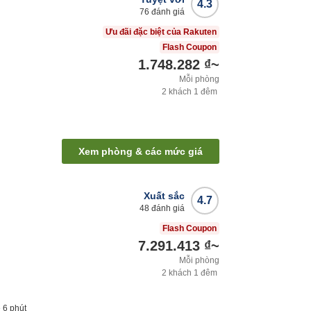
4.3
76
đánh giá
Ưu đãi đặc biệt của Rakuten
Flash Coupon
1.748.282 ₫
~
Mỗi phòng
2
khách
1
đêm
Xem phòng & các mức giá
Xuất sắc
4.7
48
đánh giá
Flash Coupon
7.291.413 ₫
~
Mỗi phòng
2
khách
1
đêm
e
6
phút