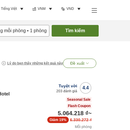
Tiếng Việt
VNM
VND
ng mỗi phòng
•
1
phòng
Tìm kiếm
Đề xuất
Lý do bạn thấy những kết quả này
Tuyệt vời
4.4
203
đánh giá
Hotel
Seasonal Sale
Flash Coupon
5.064.218 ₫
~
6.330.272 ₫
Giảm
19%
Mỗi phòng