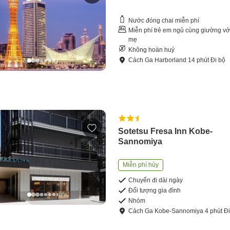
Nước đóng chai miễn phí
Miễn phí trẻ em ngủ cùng giường vớ
mẹ
Không hoàn huỷ
Cách
Ga Harborland
14
phút
Đi bộ
Sotetsu Fresa Inn Kobe-
Sannomiya
Miễn phí hủy
Chuyến đi dài ngày
Đối tượng gia đình
Nhóm
Cách
Ga Kobe-Sannomiya
4
phút
Đi