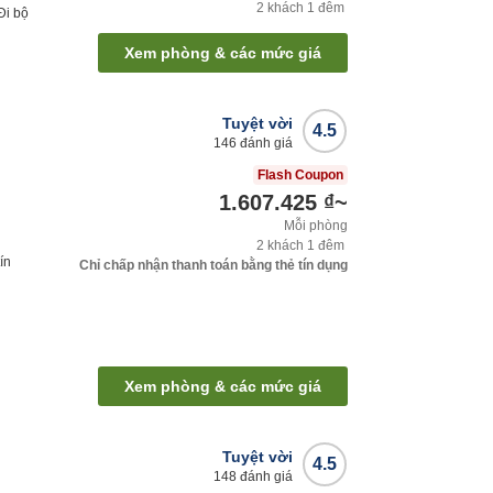
2
khách
1
đêm
Đi bộ
Xem phòng & các mức giá
Tuyệt vời
4.5
146
đánh giá
Flash Coupon
1.607.425 ₫
~
Mỗi phòng
2
khách
1
đêm
ín
Chỉ chấp nhận thanh toán bằng thẻ tín dụng
Xem phòng & các mức giá
Tuyệt vời
4.5
148
đánh giá