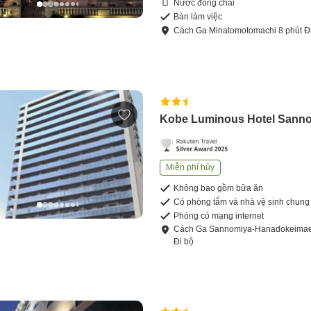
Nước đóng chai
Bàn làm việc
Cách
Ga Minatomotomachi
8
phút
Đ
Kobe Luminous Hotel Sann
Miễn phí hủy
Không bao gồm bữa ăn
Có phòng tắm và nhà vệ sinh chung
Phòng có mạng internet
Cách
Ga Sannomiya-Hanadokeima
Đi bộ