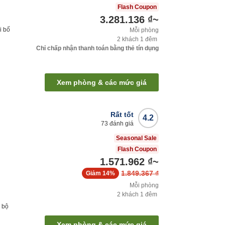
Flash Coupon
3.281.136 ₫
~
i bố
Mỗi phòng
2
khách
1
đêm
Chỉ chấp nhận thanh toán bằng thẻ tín dụng
Xem phòng & các mức giá
Rất tốt
4.2
73
đánh giá
Seasonal Sale
Flash Coupon
1.571.962 ₫
~
1.849.367 ₫
Giảm
14%
Mỗi phòng
2
khách
1
đêm
 bộ
Xem phòng & các mức giá