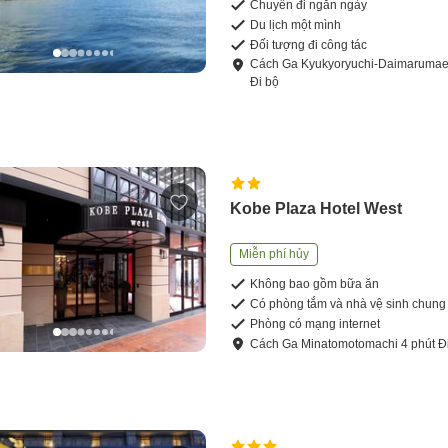
Chuyến đi ngắn ngày
Du lịch một mình
Đối tượng đi công tác
Cách
Ga Kyukyoryuchi-Daimaruma
Đi bộ
Kobe Plaza Hotel West
Miễn phí hủy
Không bao gồm bữa ăn
Có phòng tắm và nhà vệ sinh chung
Phòng có mạng internet
Cách
Ga Minatomotomachi
4
phút
Đ