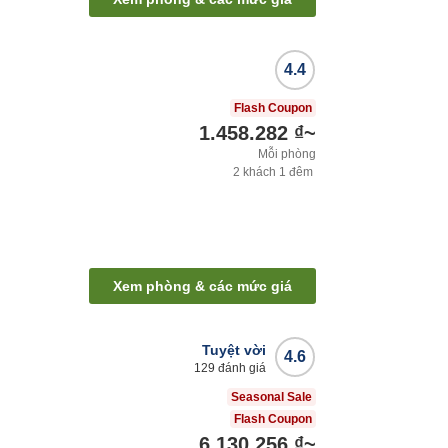
4.4
Flash Coupon
1.458.282 ₫
~
Mỗi phòng
2
khách
1
đêm
Xem phòng & các mức giá
Tuyệt vời
4.6
129
đánh giá
Seasonal Sale
Flash Coupon
6.130.256 ₫
~