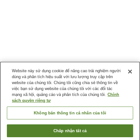
Website này sử dụng cookie để nâng cao trải nghiệm người
dùng và phân tích hiệu suất với lưu lượng truy cập trên
website của chúng tôi. Chúng tôi cũng chia sẻ thông tin về
việc bạn sử dụng website của chúng tôi với các đối tác
mạng xã hội, quảng cáo và phân tích của chúng tôi.
Chính
sách quyền riêng tư
Không bán thông tin cá nhân của tôi
Chấp nhận tất cả
Quay lại trang trước