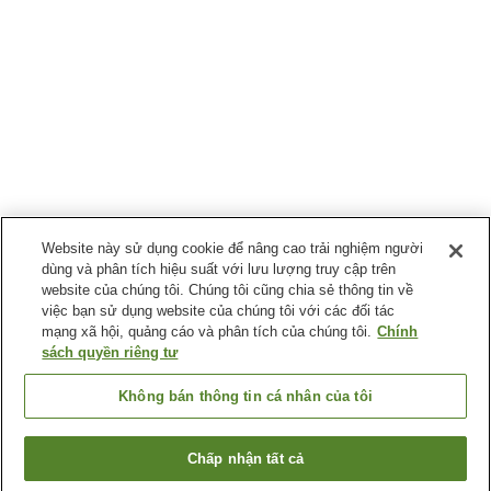
Website này sử dụng cookie để nâng cao trải nghiệm người
dùng và phân tích hiệu suất với lưu lượng truy cập trên
website của chúng tôi. Chúng tôi cũng chia sẻ thông tin về
việc bạn sử dụng website của chúng tôi với các đối tác
mạng xã hội, quảng cáo và phân tích của chúng tôi.
Chính
sách quyền riêng tư
Không bán thông tin cá nhân của tôi
Chấp nhận tất cả
Quay lại trang trước