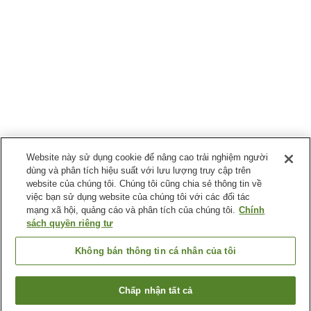
Website này sử dụng cookie để nâng cao trải nghiệm người
dùng và phân tích hiệu suất với lưu lượng truy cập trên
website của chúng tôi. Chúng tôi cũng chia sẻ thông tin về
việc bạn sử dụng website của chúng tôi với các đối tác
mạng xã hội, quảng cáo và phân tích của chúng tôi.
Chính
sách quyền riêng tư
Không bán thông tin cá nhân của tôi
Chấp nhận tất cả
Quay lại trang trước