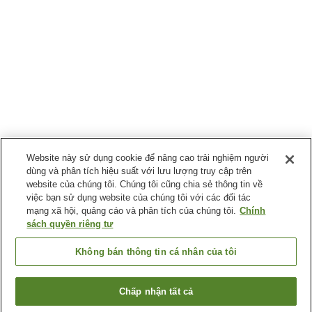
Website này sử dụng cookie để nâng cao trải nghiệm người
dùng và phân tích hiệu suất với lưu lượng truy cập trên
website của chúng tôi. Chúng tôi cũng chia sẻ thông tin về
việc bạn sử dụng website của chúng tôi với các đối tác
mạng xã hội, quảng cáo và phân tích của chúng tôi.
Chính
sách quyền riêng tư
Không bán thông tin cá nhân của tôi
Chấp nhận tất cả
Quay lại trang trước