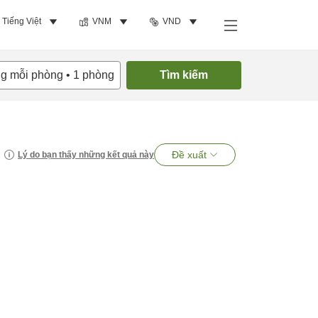
Tiếng Việt
VNM
VND
ng mỗi phòng
•
1
phòng
Tìm kiếm
Đề xuất
Lý do bạn thấy những kết quả này