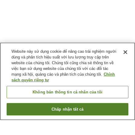
Website này sử dụng cookie để nâng cao trải nghiệm người
dùng và phân tích hiệu suất với lưu lượng truy cập trên
website của chúng tôi. Chúng tôi cũng chia sẻ thông tin về
việc bạn sử dụng website của chúng tôi với các đối tác
mạng xã hội, quảng cáo và phân tích của chúng tôi.
Chính
sách quyền riêng tư
Không bán thông tin cá nhân của tôi
Chấp nhận tất cả
Quay lại trang trước