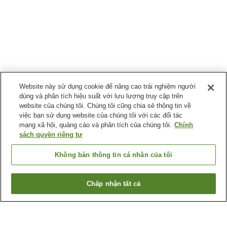
Website này sử dụng cookie để nâng cao trải nghiệm người
dùng và phân tích hiệu suất với lưu lượng truy cập trên
website của chúng tôi. Chúng tôi cũng chia sẻ thông tin về
việc bạn sử dụng website của chúng tôi với các đối tác
mạng xã hội, quảng cáo và phân tích của chúng tôi.
Chính
sách quyền riêng tư
Không bán thông tin cá nhân của tôi
Chấp nhận tất cả
Quay lại trang trước