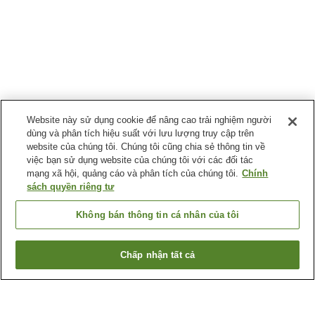
Website này sử dụng cookie để nâng cao trải nghiệm người
dùng và phân tích hiệu suất với lưu lượng truy cập trên
website của chúng tôi. Chúng tôi cũng chia sẻ thông tin về
việc bạn sử dụng website của chúng tôi với các đối tác
mạng xã hội, quảng cáo và phân tích của chúng tôi.
Chính
sách quyền riêng tư
Không bán thông tin cá nhân của tôi
Chấp nhận tất cả
Quay lại trang trước