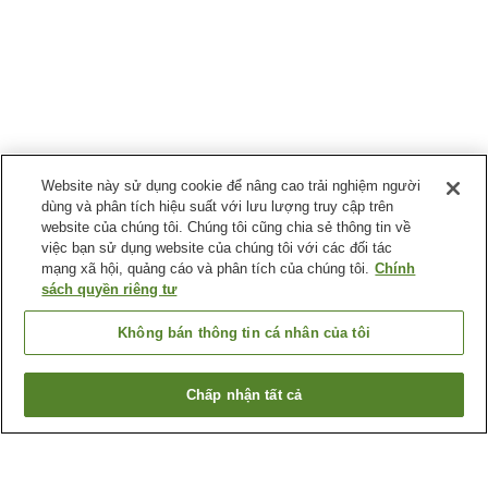
Website này sử dụng cookie để nâng cao trải nghiệm người
dùng và phân tích hiệu suất với lưu lượng truy cập trên
website của chúng tôi. Chúng tôi cũng chia sẻ thông tin về
việc bạn sử dụng website của chúng tôi với các đối tác
mạng xã hội, quảng cáo và phân tích của chúng tôi.
Chính
sách quyền riêng tư
Không bán thông tin cá nhân của tôi
Chấp nhận tất cả
Quay lại trang trước