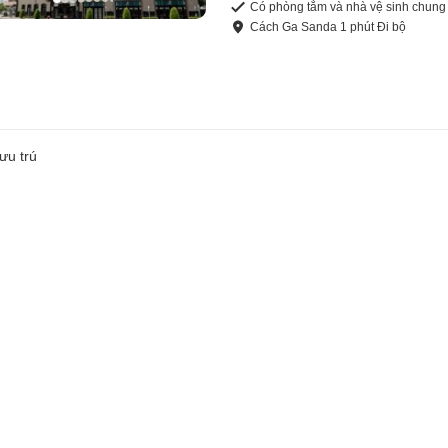
Có phòng tắm và nhà vệ sinh chung
Cách
Ga Sanda
1
phút
Đi bộ
ưu trú