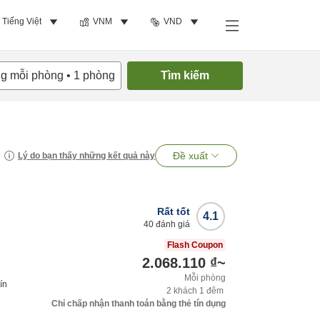
Tiếng Việt
VNM
VND
ng mỗi phòng
•
1
phòng
Tìm kiếm
Đề xuất
Lý do bạn thấy những kết quả này
Rất tốt
4.1
40
đánh giá
Flash Coupon
2.068.110 ₫
~
Mỗi phòng
ín
2
khách
1
đêm
Chỉ chấp nhận thanh toán bằng thẻ tín dụng