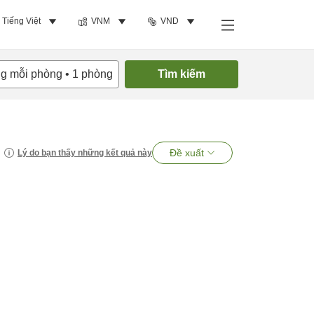
Tiếng Việt
VNM
VND
ng mỗi phòng
•
1
phòng
Tìm kiếm
Đề xuất
Lý do bạn thấy những kết quả này