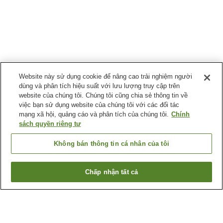
Website này sử dụng cookie để nâng cao trải nghiệm người
dùng và phân tích hiệu suất với lưu lượng truy cập trên
website của chúng tôi. Chúng tôi cũng chia sẻ thông tin về
việc bạn sử dụng website của chúng tôi với các đối tác
mạng xã hội, quảng cáo và phân tích của chúng tôi.
Chính
sách quyền riêng tư
Không bán thông tin cá nhân của tôi
Chấp nhận tất cả
Quay lại trang trước