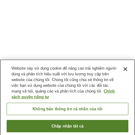
Website này sử dụng cookie để nâng cao trải nghiệm người
dùng và phân tích hiệu suất với lưu lượng truy cập trên
website của chúng tôi. Chúng tôi cũng chia sẻ thông tin về
việc bạn sử dụng website của chúng tôi với các đối tác
mạng xã hội, quảng cáo và phân tích của chúng tôi.
Chính
sách quyền riêng tư
Không bán thông tin cá nhân của tôi
Chấp nhận tất cả
Quay lại trang trước