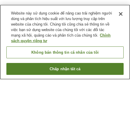
Website này sử dụng cookie để nâng cao trải nghiệm người
dùng và phân tích hiệu suất với lưu lượng truy cập trên
website của chúng tôi. Chúng tôi cũng chia sẻ thông tin về
việc bạn sử dụng website của chúng tôi với các đối tác
mạng xã hội, quảng cáo và phân tích của chúng tôi.
Chính
sách quyền riêng tư
Không bán thông tin cá nhân của tôi
Chấp nhận tất cả
Quay lại trang trước