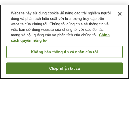
Website này sử dụng cookie để nâng cao trải nghiệm người
dùng và phân tích hiệu suất với lưu lượng truy cập trên
website của chúng tôi. Chúng tôi cũng chia sẻ thông tin về
việc bạn sử dụng website của chúng tôi với các đối tác
mạng xã hội, quảng cáo và phân tích của chúng tôi.
Chính
sách quyền riêng tư
Không bán thông tin cá nhân của tôi
Chấp nhận tất cả
Quay lại trang trước