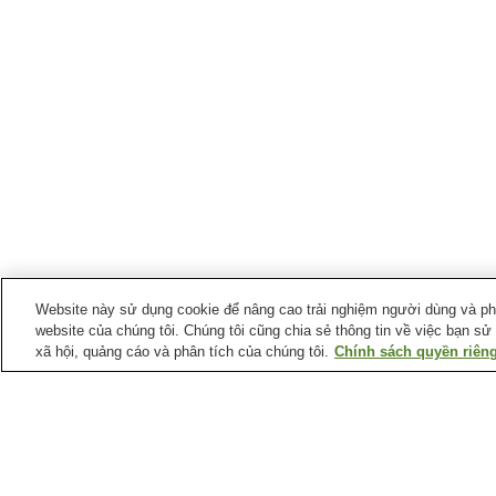
Website này sử dụng cookie để nâng cao trải nghiệm người dùng và phân
website của chúng tôi. Chúng tôi cũng chia sẻ thông tin về việc bạn sử
xã hội, quảng cáo và phân tích của chúng tôi.
Chính sách quyền riêng
Suối nước nóng tại
Tỉnh Hyogo
Làng suối nước nóng
Làng suối nước nóng
Hamasaka
Shiota
Suối nước nóng
Suối nước nóng Hachikit
Awajishima Ichinomiya