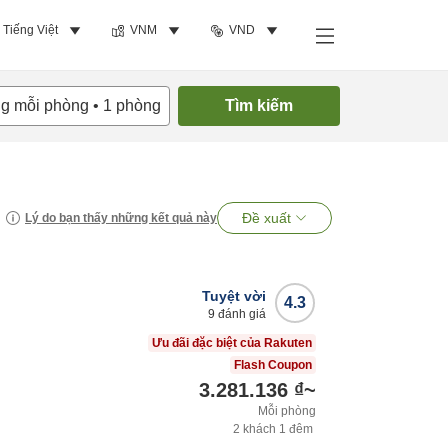
Tiếng Việt
VNM
VND
ng mỗi phòng
•
1
phòng
Tìm kiếm
Đề xuất
Lý do bạn thấy những kết quả này
Tuyệt vời
4.3
9
đánh giá
Ưu đãi đặc biệt của Rakuten
Flash Coupon
3.281.136 ₫
~
Mỗi phòng
2
khách
1
đêm