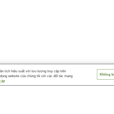
 tích hiệu suất với lưu lượng truy cập trên
Không bá
 dụng website của chúng tôi với các đối tác mạng
 tư
Nước nóng Kusushiyu
Suối nước nóng Akashi
Suối nước nóng
a
Suối nước nóng
Suối nước nóng
Suối nước nóng
Higashiura Hana-no-Yu
Higashiyama
Hiyoriyama