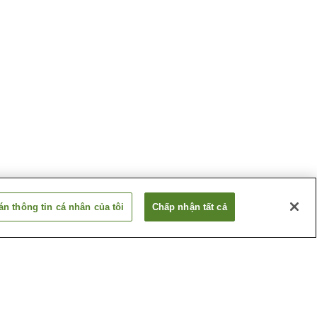
n thông tin cá nhân của tôi
Chấp nhận tất cả
 Ako
Suối nước nóng Arima
Suối nước nóng Igidani