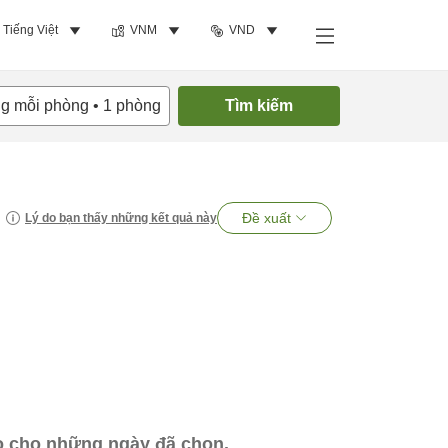
Tiếng Việt
VNM
VND
ng mỗi phòng
•
1
phòng
Tìm kiếm
Đề xuất
Lý do bạn thấy những kết quả này
ào cho những ngày đã chọn.