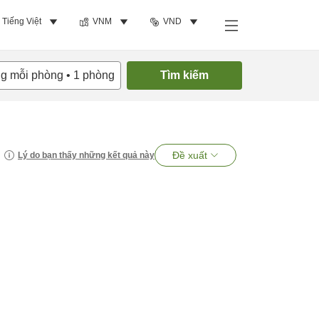
Tiếng Việt
VNM
VND
ng mỗi phòng
•
1
phòng
Tìm kiếm
Đề xuất
Lý do bạn thấy những kết quả này