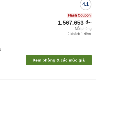
4.1
Flash Coupon
1.567.653 ₫
~
Mỗi phòng
2
khách
1
đêm
ộ
Xem phòng & các mức giá