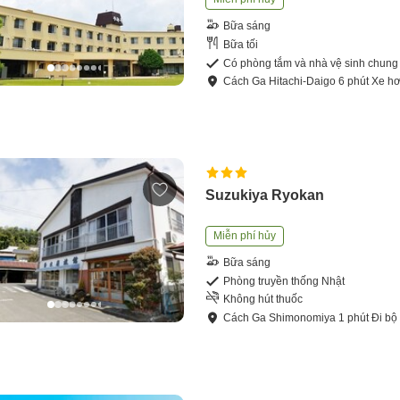
Bữa sáng
Bữa tối
Có phòng tắm và nhà vệ sinh chung
Cách
Ga Hitachi-Daigo
6
phút
Xe hơ
Suzukiya Ryokan
Miễn phí hủy
Bữa sáng
Phòng truyền thống Nhật
Không hút thuốc
Cách
Ga Shimonomiya
1
phút
Đi bộ