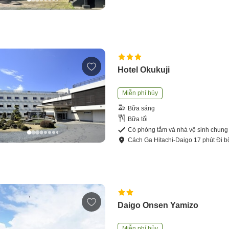
Hotel Okukuji
Miễn phí hủy
Bữa sáng
Bữa tối
Có phòng tắm và nhà vệ sinh chung
Cách
Ga Hitachi-Daigo
17
phút
Đi b
Daigo Onsen Yamizo
Miễn phí hủy