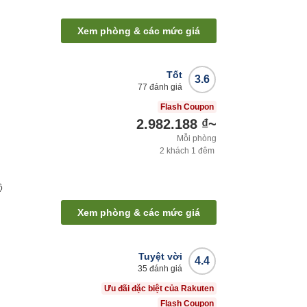
Xem phòng & các mức giá
Tốt
3.6
77
đánh giá
Flash Coupon
2.982.188 ₫
~
Mỗi phòng
2
khách
1
đêm
ộ
Xem phòng & các mức giá
Tuyệt vời
4.4
35
đánh giá
Ưu đãi đặc biệt của Rakuten
Flash Coupon