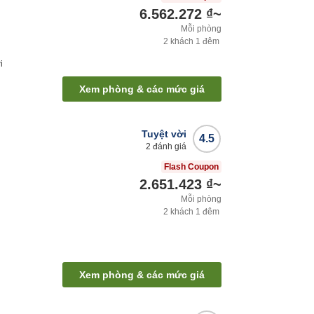
6.562.272 ₫
~
Mỗi phòng
2
khách
1
đêm
i
Xem phòng & các mức giá
Tuyệt vời
4.5
2
đánh giá
Flash Coupon
2.651.423 ₫
~
Mỗi phòng
2
khách
1
đêm
Xem phòng & các mức giá