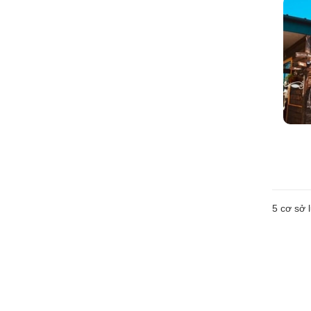
5
cơ sở l