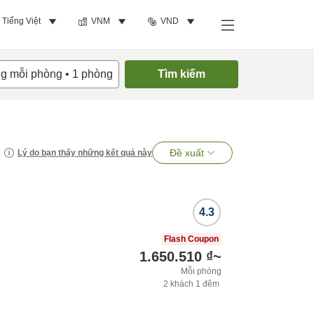
Tiếng Việt
VNM
VND
ng mỗi phòng
•
1
phòng
Tìm kiếm
Đề xuất
Lý do bạn thấy những kết quả này
4.3
Flash Coupon
1.650.510 ₫
~
Mỗi phòng
2
khách
1
đêm