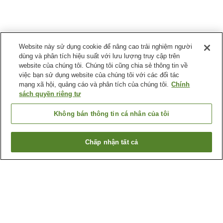
Website này sử dụng cookie để nâng cao trải nghiệm người
dùng và phân tích hiệu suất với lưu lượng truy cập trên
website của chúng tôi. Chúng tôi cũng chia sẻ thông tin về
việc bạn sử dụng website của chúng tôi với các đối tác
mạng xã hội, quảng cáo và phân tích của chúng tôi.
Chính
sách quyền riêng tư
Không bán thông tin cá nhân của tôi
Chấp nhận tất cả
Quay lại trang trước