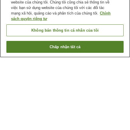
website của chúng tôi. Chúng tôi cũng chia sẻ thông tin về
việc bạn sử dụng website của chúng tôi với các đối tác
mạng xã hội, quảng cáo và phân tích của chúng tôi.
Chính
sách quyền riêng tư
Không bán thông tin cá nhân của tôi
Chấp nhận tất cả
Quay lại trang trước
2
cơ sở lưu trú
Lý do bạn thấy những kết quả này