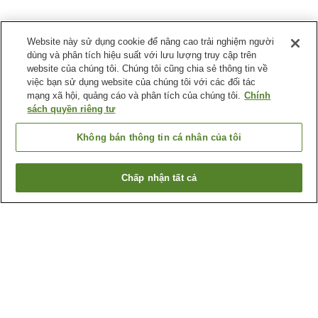
Website này sử dụng cookie để nâng cao trải nghiệm người
dùng và phân tích hiệu suất với lưu lượng truy cập trên
website của chúng tôi. Chúng tôi cũng chia sẻ thông tin về
việc bạn sử dụng website của chúng tôi với các đối tác
mạng xã hội, quảng cáo và phân tích của chúng tôi.
Chính
sách quyền riêng tư
Không bán thông tin cá nhân của tôi
Chấp nhận tất cả
Quay lại trang trước