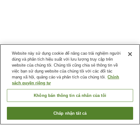
Website này sử dụng cookie để nâng cao trải nghiệm người
dùng và phân tích hiệu suất với lưu lượng truy cập trên
website của chúng tôi. Chúng tôi cũng chia sẻ thông tin về
việc bạn sử dụng website của chúng tôi với các đối tác
mạng xã hội, quảng cáo và phân tích của chúng tôi.
Chính
sách quyền riêng tư
Không bán thông tin cá nhân của tôi
Chấp nhận tất cả
Quay lại trang trước