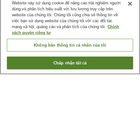
Website này sử dụng cookie để nâng cao trải nghiệm người
dùng và phân tích hiệu suất với lưu lượng truy cập trên
website của chúng tôi. Chúng tôi cũng chia sẻ thông tin về
việc bạn sử dụng website của chúng tôi với các đối tác
mạng xã hội, quảng cáo và phân tích của chúng tôi.
Chính
sách quyền riêng tư
Không bán thông tin cá nhân của tôi
Chấp nhận tất cả
Quay lại trang trước