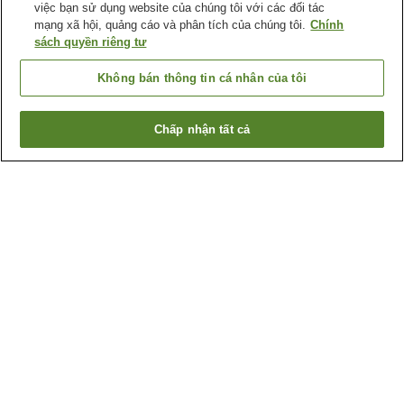
việc bạn sử dụng website của chúng tôi với các đối tác
mạng xã hội, quảng cáo và phân tích của chúng tôi.
Chính
sách quyền riêng tư
Không bán thông tin cá nhân của tôi
Chấp nhận tất cả
Quay lại trang trước
3
cơ sở lưu trú
Lý do bạn thấy những kết quả này