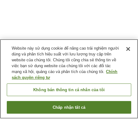
Website này sử dụng cookie để nâng cao trải nghiệm người
dùng và phân tích hiệu suất với lưu lượng truy cập trên
website của chúng tôi. Chúng tôi cũng chia sẻ thông tin về
việc bạn sử dụng website của chúng tôi với các đối tác
mạng xã hội, quảng cáo và phân tích của chúng tôi.
Chính
sách quyền riêng tư
Không bán thông tin cá nhân của tôi
Chấp nhận tất cả
Quay lại trang trước