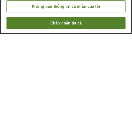
Không bán thông tin cá nhân của tôi
Chấp nhận tất cả
Quay lại trang trước
14
cơ sở lưu trú
Lý do bạn thấy những kết quả này