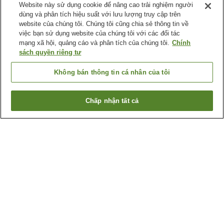
Website này sử dụng cookie để nâng cao trải nghiệm người
dùng và phân tích hiệu suất với lưu lượng truy cập trên
website của chúng tôi. Chúng tôi cũng chia sẻ thông tin về
việc bạn sử dụng website của chúng tôi với các đối tác
mạng xã hội, quảng cáo và phân tích của chúng tôi.
Chính
sách quyền riêng tư
Không bán thông tin cá nhân của tôi
Chấp nhận tất cả
Quay lại trang trước