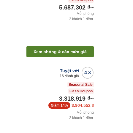
Flash Coupon
5.687.302 ₫
~
Mỗi phòng
2
khách
1
đêm
Xem phòng & các mức giá
Tuyệt vời
4.3
16
đánh giá
Seasonal Sale
Flash Coupon
3.318.919 ₫
~
3.904.552 ₫
Giảm
14%
Mỗi phòng
2
khách
1
đêm