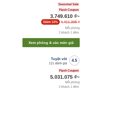
Seasonal Sale
Flash Coupon
3.749.610 ₫
~
4.411.305 ₫
Giảm
14%
Mỗi phòng
2
khách
1
đêm
Xem phòng & các mức giá
Tuyệt vời
4.5
121
đánh giá
Flash Coupon
5.031.075 ₫
~
Mỗi phòng
2
khách
1
đêm