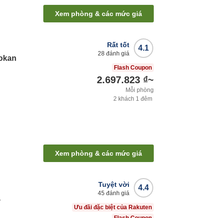
Xem phòng & các mức giá
Rất tốt
4.1
28
đánh giá
yokan
Flash Coupon
2.697.823 ₫
~
Mỗi phòng
2
khách
1
đêm
Xem phòng & các mức giá
Tuyệt vời
4.4
45
đánh giá
a
Ưu đãi đặc biệt của Rakuten