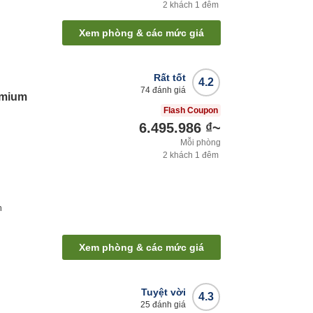
2
khách
1
đêm
Xem phòng & các mức giá
Rất tốt
4.2
74
đánh giá
emium
Flash Coupon
6.495.986 ₫
~
Mỗi phòng
2
khách
1
đêm
h
Xem phòng & các mức giá
Tuyệt vời
4.3
25
đánh giá