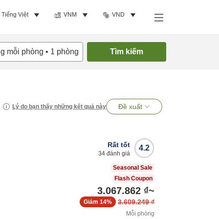
Tiếng Việt
VNM
VND
ng mỗi phòng
•
1
phòng
Tìm kiếm
Đề xuất
Lý do bạn thấy những kết quả này
Rất tốt
4.2
34
đánh giá
Seasonal Sale
Flash Coupon
3.067.862 ₫
~
3.609.249 ₫
Giảm
14%
Mỗi phòng