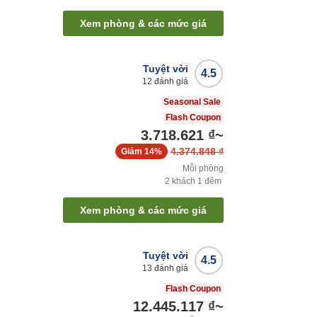
Xem phòng & các mức giá
Tuyệt vời
4.5
12
đánh giá
Seasonal Sale
Flash Coupon
3.718.621 ₫
~
4.374.848 ₫
Giảm
14%
Mỗi phòng
2
khách
1
đêm
Xem phòng & các mức giá
Tuyệt vời
4.5
13
đánh giá
Flash Coupon
12.445.117 ₫
~