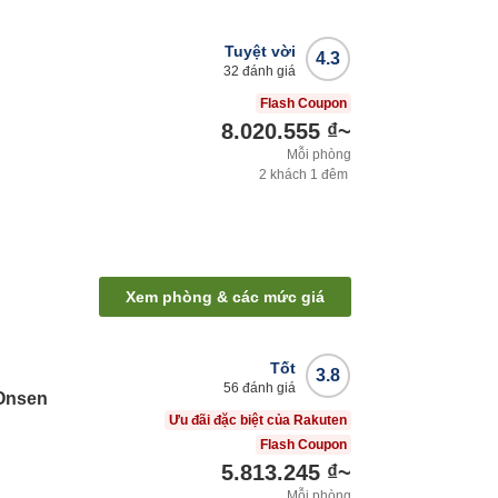
Tuyệt vời
4.3
32
đánh giá
Flash Coupon
8.020.555 ₫
~
Mỗi phòng
2
khách
1
đêm
Xem phòng & các mức giá
Tốt
3.8
56
đánh giá
Onsen
Ưu đãi đặc biệt của Rakuten
Flash Coupon
5.813.245 ₫
~
Mỗi phòng