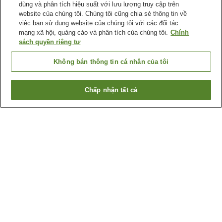
dùng và phân tích hiệu suất với lưu lượng truy cập trên
website của chúng tôi. Chúng tôi cũng chia sẻ thông tin về
việc bạn sử dụng website của chúng tôi với các đối tác
mạng xã hội, quảng cáo và phân tích của chúng tôi.
Chính
sách quyền riêng tư
Không bán thông tin cá nhân của tôi
Chấp nhận tất cả
Quay lại trang trước
5
cơ sở lưu trú
Lý do bạn thấy những kết quả này