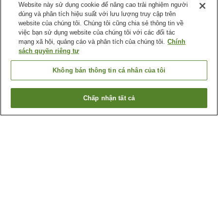
Website này sử dụng cookie để nâng cao trải nghiệm người
dùng và phân tích hiệu suất với lưu lượng truy cập trên
website của chúng tôi. Chúng tôi cũng chia sẻ thông tin về
việc bạn sử dụng website của chúng tôi với các đối tác
mạng xã hội, quảng cáo và phân tích của chúng tôi.
Chính
sách quyền riêng tư
Không bán thông tin cá nhân của tôi
Chấp nhận tất cả
Quay lại trang trước