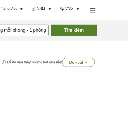
Tiếng Việt
VNM
VND
ng mỗi phòng
•
1
phòng
Tìm kiếm
Đề xuất
Lý do bạn thấy những kết quả này