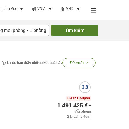
Tiếng Việt
VNM
VND
ng mỗi phòng
•
1
phòng
Tìm kiếm
Đề xuất
Lý do bạn thấy những kết quả này
3.8
Flash Coupon
1.491.425 ₫
~
Mỗi phòng
2
khách
1
đêm