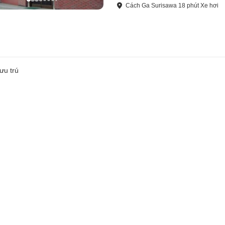
Cách
Ga Surisawa
18
phút
Xe hơi
ưu trú